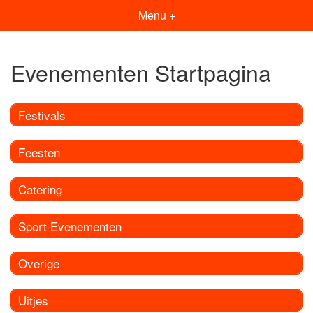
Menu +
Evenementen Startpagina
Festivals
Feesten
Catering
Sport Evenementen
Overige
Uitjes