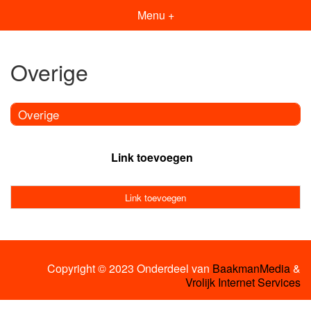
Menu +
Overige
Overige
Link toevoegen
Link toevoegen
Copyright © 2023 Onderdeel van
BaakmanMedia
&
Vrolijk Internet Services